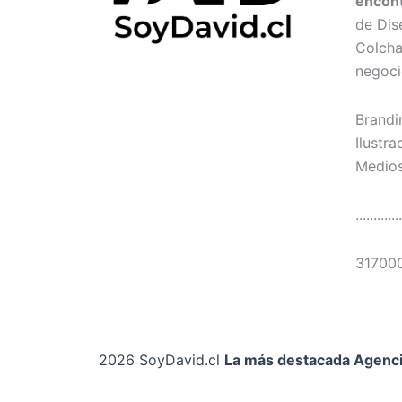
encon
de Dis
Colcha
negoci
Brandi
Ilustra
Medios
.............
31700
2026 SoyDavid.cl
La más destacada Agenci