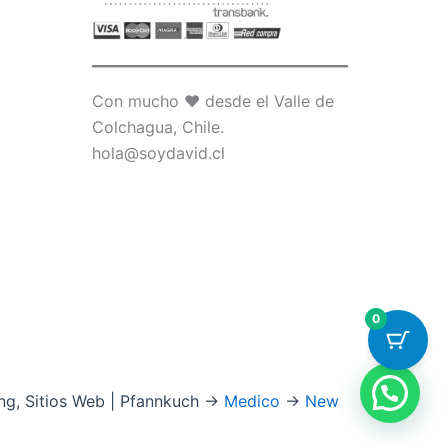
Con mucho ♥ desde el Valle de
Colchagua, Chile.
hola@soydavid.cl
0
ng, Sitios Web | Pfannkuch →
Medico
→
New