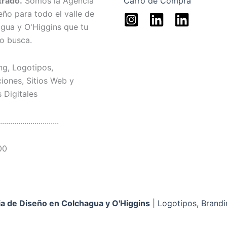
trado.
Somos la Agencia
Carro de Compra
eño para todo el valle de
gua y O'Higgins que tu
o busca.
ng, Logotipos,
ciones, Sitios Web y
 Digitales
.............................
00
a de Diseño en Colchagua y O'Higgins
| Logotipos, Brandi