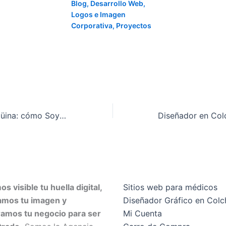
Blog
,
Desarrollo Web
,
Logos e Imagen
Corporativa
,
Proyectos
Caso La Colchagüina: cómo SoyDavid.cl ayudó a modernizar una marca familiar de Santa Cruz sin perder su identidad local
s visible tu huella digital,
Sitios web para médicos
amos tu imagen y
Diseñador Gráfico en Col
amos tu negocio para ser
Mi Cuenta