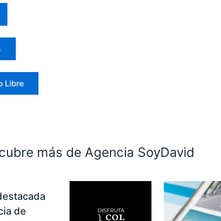
s
 Libre
cubre más de Agencia SoyDavid
destacada
cia de