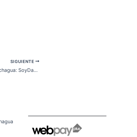
SIGUIENTE
Diseñador en Colchagua: SoyDavid.cl, diseño gráfico, branding y sitios web con identidad local
chagua