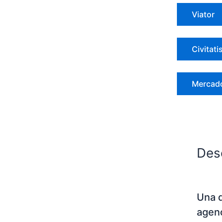
Viator
Civitati
Mercado
Des
Una 
agen