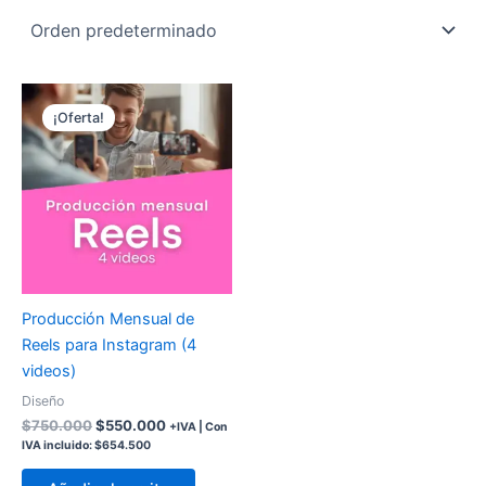
El
El
precio
precio
¡Oferta!
original
actual
era:
es:
$750.000.
$550.000.
Producción Mensual de
Reels para Instagram (4
videos)
Diseño
$
750.000
$
550.000
+IVA | Con
IVA incluido:
$
654.500