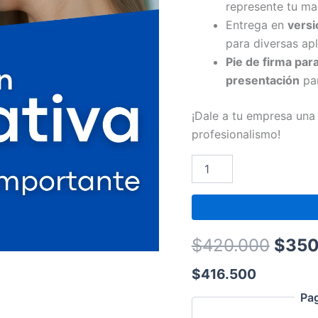
represente tu ma
Entrega en
versi
para diversas apl
Pie de firma par
presentación
par
¡Dale a tu empresa una 
profesionalismo!
$
420.000
$
350
$
416.500
Pa