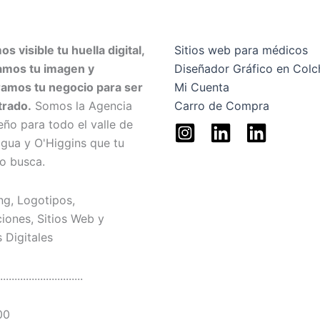
s visible tu huella digital,
Sitios web para médicos
amos tu imagen y
Diseñador Gráfico en Col
amos tu negocio para ser
Mi Cuenta
trado.
Somos la Agencia
Carro de Compra
eño para todo el valle de
gua y O'Higgins que tu
o busca.
ng, Logotipos,
ciones, Sitios Web y
 Digitales
.............................
00