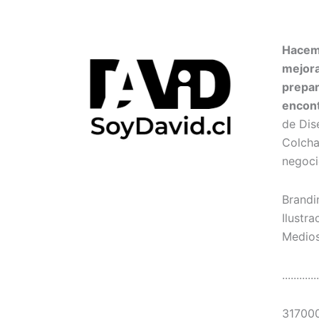
Hacemo
mejor
prepar
encon
de Dis
Colcha
negoci
Brandi
Ilustra
Medios
.............
31700