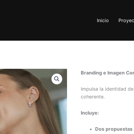
Inicio
Proyec
Imagen
Branding e Imagen Cor
El
Corporativa
cantidad
preci
Impulsa la identidad de
origi
coherente.
era:
Incluye:
$420
Dos propuestas 