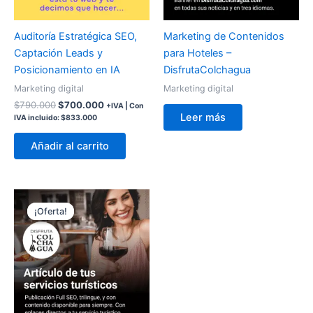
Auditoría Estratégica SEO,
Marketing de Contenidos
Captación Leads y
para Hoteles –
Posicionamiento en IA
DisfrutaColchagua
Marketing digital
Marketing digital
$
790.000
$
700.000
+IVA | Con
Leer más
IVA incluido:
$
833.000
Añadir al carrito
El
El
precio
precio
¡Oferta!
¡Oferta!
original
actual
era:
es:
$19.900.
$7.620.