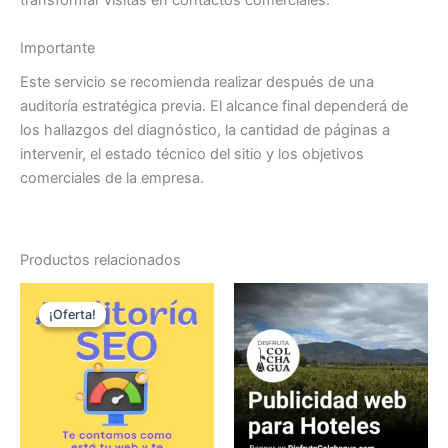
transformar visitas en contactos comerciales.
Importante
Este servicio se recomienda realizar después de una
auditoría estratégica previa. El alcance final dependerá de
los hallazgos del diagnóstico, la cantidad de páginas a
intervenir, el estado técnico del sitio y los objetivos
comerciales de la empresa.
Productos relacionados
El
El
precio
precio
¡Oferta!
¡Oferta!
original
actual
era:
es:
$790.000.
$700.000.