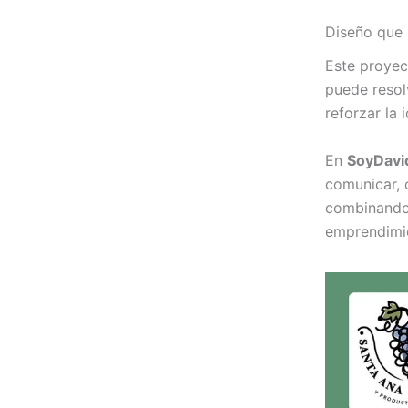
Diseño que 
Este proye
puede resol
reforzar la 
En
SoyDavid
comunicar, 
combinando 
emprendimie