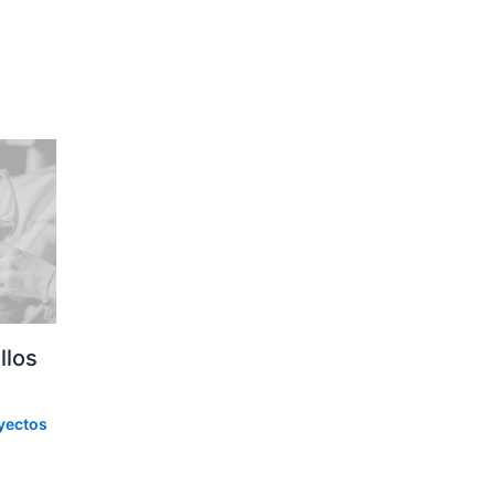
llos
yectos