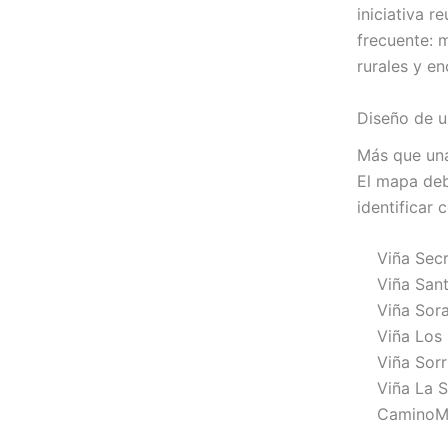
iniciativa r
frecuente: m
rurales y en
Diseño de un
Más que una 
El mapa debí
identificar 
Viña Sec
Viña San
Viña Sor
Viña Los
Viña Sorr
Viña La S
CaminoM