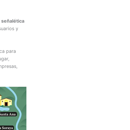
a señalética
suarios y
ca para
ugar,
mpresas,