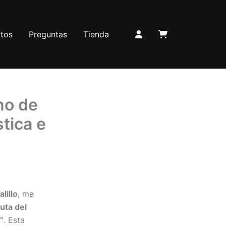
tos
Preguntas
Tienda
no de
stica e
lillo
, me
uta del
”
. Esta