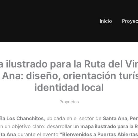
Inicio
Proyec
 ilustrado para la Ruta del Vi
Ana: diseño, orientación turí
identidad local
Proyectos
ña Los Chanchitos
, ubicada en el sector de
Santa Ana, Pera
n un objetivo claro: desarrollar un
mapa ilustrado para la R
nta Ana
durante el evento
“Bienvenidos a Puertas Abiertas