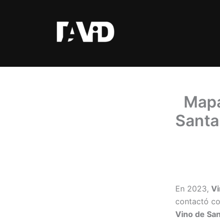
Ir
al
contenido
Mapa
Santa 
En 2023,
Vi
contactó co
Vino de Sa