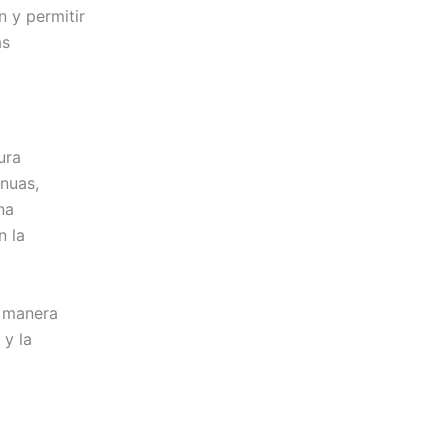
n y permitir
as
ura
inuas,
na
n la
e manera
 y la