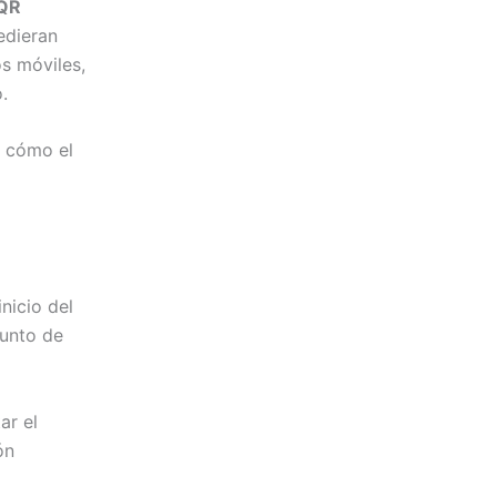
 QR
edieran
s móviles,
.
a cómo el
a
inicio del
punto de
ar el
ón