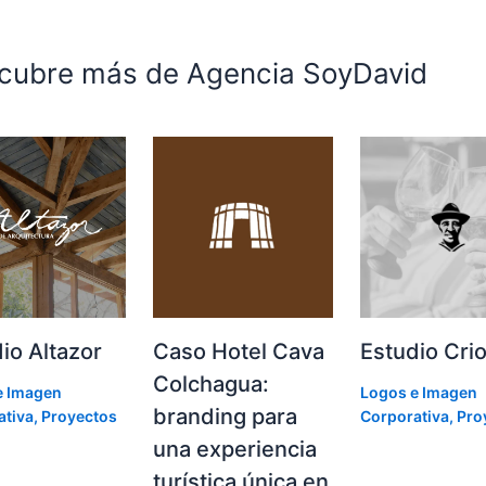
cubre más de Agencia SoyDavid
io Altazor
Caso Hotel Cava
Estudio Crio
Colchagua:
e Imagen
Logos e Imagen
branding para
ativa
,
Proyectos
Corporativa
,
Pro
una experiencia
turística única en