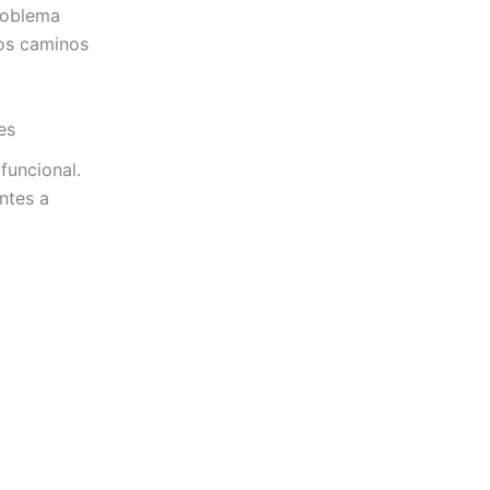
problema
los caminos
es
funcional.
entes a