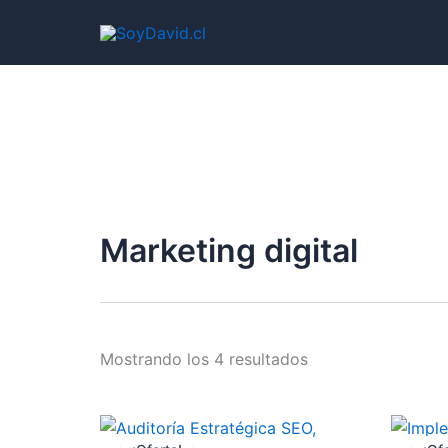
Ir
al
contenido
Marketing digital
Mostrando los 4 resultados
El
El
precio
precio