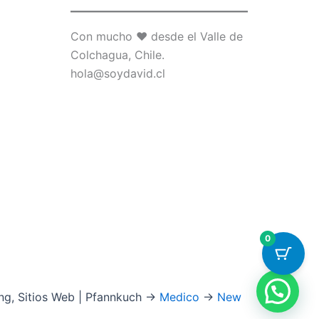
Con mucho ♥ desde el Valle de
Colchagua, Chile.
hola@soydavid.cl
0
ng, Sitios Web | Pfannkuch →
Medico
→
New