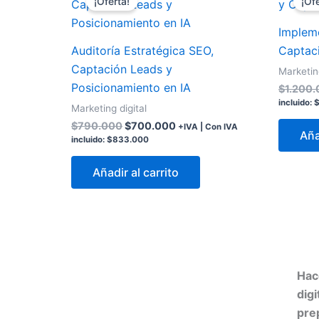
¡Oferta!
¡Ofe
original
actual
era:
es:
Implem
$790.000.
$700.000.
Auditoría Estratégica SEO,
Captaci
Captación Leads y
Marketing
Posicionamiento en IA
$
1.200
incluido:
Marketing digital
$
790.000
$
700.000
+IVA | Con IVA
Aña
incluido:
$
833.000
Añadir al carrito
Hac
dig
pre