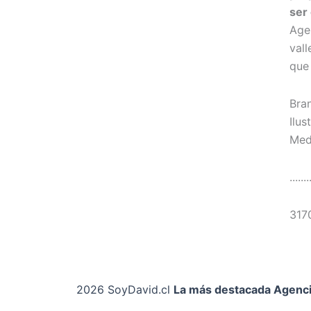
ser
Age
val
que
Bra
Ilus
Med
.......
317
2026 SoyDavid.cl
La más destacada Agenci