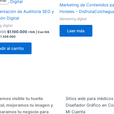
rta!
original
actual
Marketing de Contenidos p
era:
es:
entación de Auditoría SEO y
Hoteles – DisfrutaColchagu
$1.200.000.
$1.100.000.
ón Digital
Marketing digital
 digital
Leer más
.000
$
1.100.000
+IVA | Con IVA
$
1.309.000
dir al carrito
emos visible tu huella
Sitios web para médicos
ital, mejoramos tu imagen y
Diseñador Gráfico en Co
paramos tu negocio para
Mi Cuenta