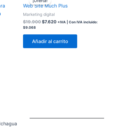
¡Oferta!
original
actual
ara
Web Site Much Plus
era:
es:
a
$19.900.
$7.620.
Marketing digital
$
19.900
$
7.620
+IVA | Con IVA incluido:
$
9.068
Añadir al carrito
lchagua