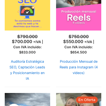
era:
es:
era:
es:
$790.000.
$700.000.
$750.000.
$550.000.
$
790.000
$
750.000
$
700.000
$
550.000
+IVA |
+IVA |
Con IVA incluido:
Con IVA incluido:
$
833.000
$
654.500
Auditoría Estratégica
Producción Mensual de
SEO, Captación Leads
Reels para Instagram (4
y Posicionamiento en
videos)
IA
El
El
En Oferta
precio
precio
original
actual