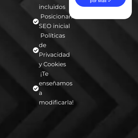
por Mail ✓
incluidos
Posicionamiento
SEO inicial
Políticas
de
Privacidad
y Cookies
¡Te
enseñamos
a
modificarla!