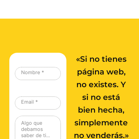
«Si no tienes
página web,
Nombre
*
no existes. Y
si no está
Email
*
bien hecha,
simplemente
Algo que
debamos
no venderás.»
saber de ti...