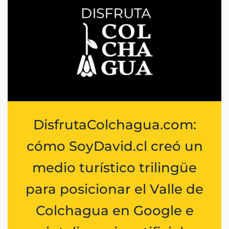
DisfrutaColchagua.com:
cómo SoyDavid.cl creó un
medio turístico trilingüe
para posicionar el Valle de
Colchagua en Google e