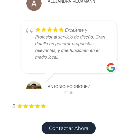
ALEJANDRA RECKMANN
e
r
as
Excelente y
Profesional servicio de diseño. Gran
detalle en generar propuestas
relevantes, y que funcionen en el
medio local.
ANTONIO RODRÍGUEZ
5
Contactar Ahora