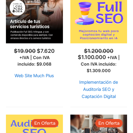
original
actual
original
actual
era:
es:
era:
es:
$19.900.
$7.620.
$1.200.000.
$1.100.000
$
19.900
$
7.620
$
1.200.000
$
1.100.000
+IVA | Con IVA
+IVA |
incluido:
$
9.068
Con IVA incluido:
$
1.309.000
Web Site Much Plus
Implementación de
Auditoría SEO y
Captación Digital
El
El
El
El
En Oferta
En Oferta
precio
precio
precio
precio
original
actual
original
actual