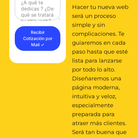
¿A qué te
Hacer tu nueva web
dedicas ? ¿De
qué se tratará
será un proceso
tu sitio web?
simple y sin
Recibir
complicaciones. Te
Cotización por
guiaremos en cada
Mail ✓
paso hasta que esté
lista para lanzarse
por todo lo alto.
Diseñaremos una
página moderna,
intuitiva y veloz,
especialmente
preparada para
atraer más clientes.
Será tan buena que