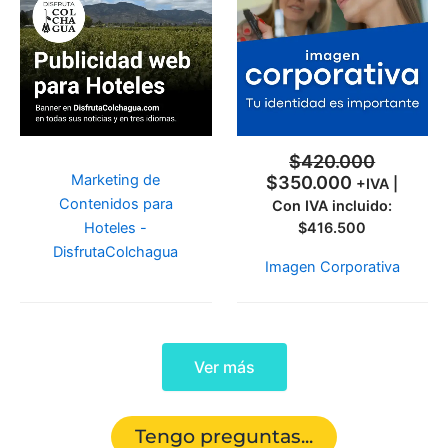
era:
es:
$420.000.
$350.000.
$
420.000
Marketing de
$
350.000
+IVA |
Contenidos para
Con IVA incluido:
$
416.500
Hoteles -
DisfrutaColchagua
Imagen Corporativa
Ver más
Tengo preguntas...