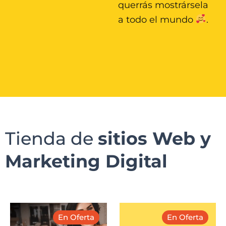
querrás mostrársela
a todo el mundo
.
Tienda de
sitios Web y
Marketing Digital
El
El
El
El
En Oferta
En Oferta
precio
precio
precio
precio